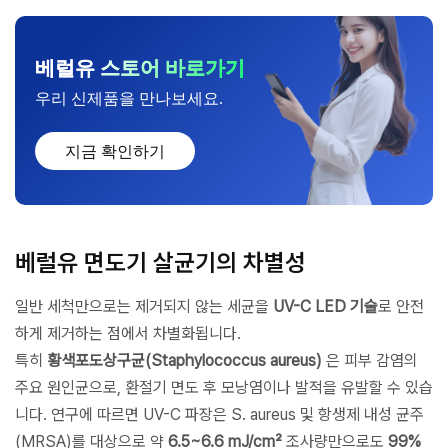
베럴유 스토어 바로가기
우리 신제품을 만나보세요.
지금 확인하기
베럴유 면도기 살균기의 차별성
일반 세척만으로는 제거되지 않는 세균을
UV-C LED 기술
로 안전
하게 제거하는 점에서 차별화됩니다.
특히
황색포도상구균(Staphylococcus aureus)
은 피부 감염의
주요 원인균으로, 환절기 면도 후 모낭염이나 발적을 유발할 수 있습
니다. 연구에 따르면 UV-C 파장은 S. aureus 및 항생제 내성 균주
(MRSA)를 대상으로 약
6.5~6.6 mJ/cm²
조사량만으로도
99%