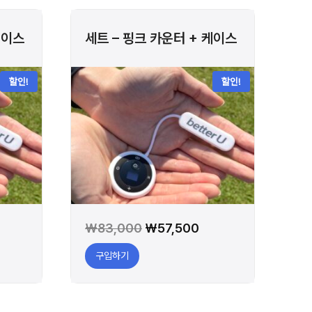
케이스
세트 – 핑크 카운터 + 케이스
할인!
할인!
원
현
₩
83,000
₩
57,500
래
재
구입하기
가
가
격:
격:
57,500.
₩83,000.
₩57,500.