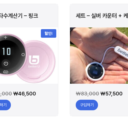
타수계산기 – 핑크
세트 – 실버 카운터 + 
할인!
원
현
원
현
,000
₩
46,500
₩
83,000
₩
57,500
래
재
래
재
하기
구입하기
가
가
가
가
격:
격:
격:
격:
₩65,000.
₩46,500.
₩83,000.
₩