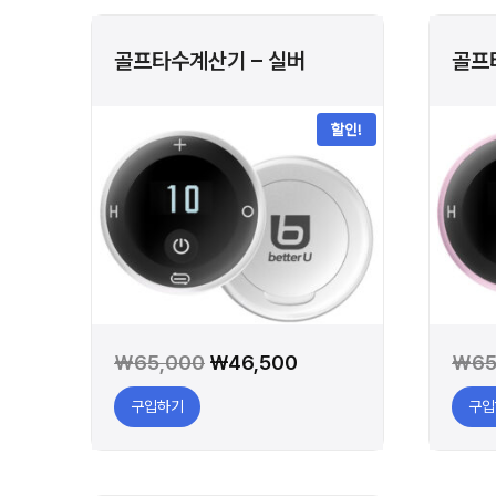
골프타수계산기 – 실버
골프
할인!
원
현
₩
65,000
₩
46,500
₩
65
래
재
구입하기
구입
가
가
격:
격:
₩65,000.
₩46,500.