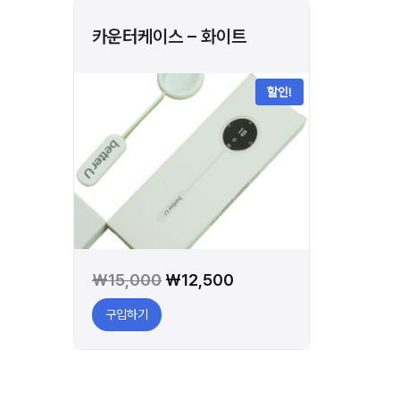
카운터케이스 – 화이트
할인!
원
현
₩
15,000
₩
12,500
래
재
구입하기
가
가
격:
격:
₩15,000.
₩12,500.