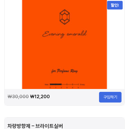
할인!
원
현
₩
30,000
₩
12,200
구입하기
래
재
가
가
격:
격:
차량방향제 – 브라이트실버
₩30,000.
₩12,200.