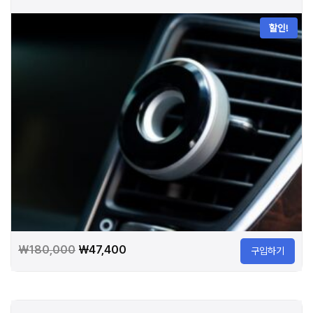
할인!
원
현
₩
180,000
₩
47,400
구입하기
래
재
가
가
격:
격: