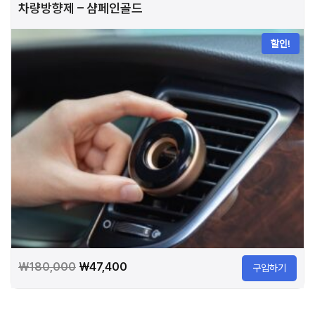
차량방향제 – 샴페인골드
₩180,000.
₩47,400.
할인!
원
현
₩
180,000
₩
47,400
구입하기
래
재
가
가