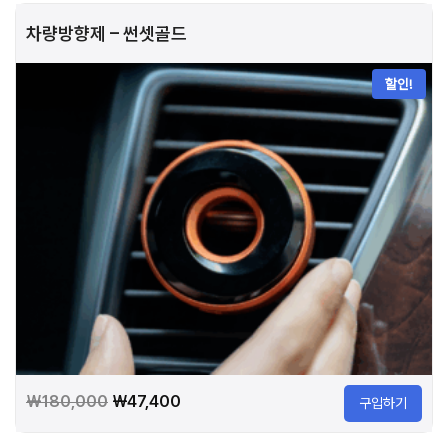
격:
격:
차량방향제 – 썬셋골드
₩180,000.
₩47,400.
할인!
원
현
₩
180,000
₩
47,400
구입하기
래
재