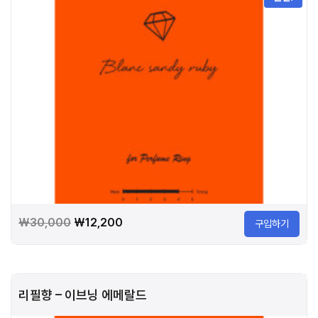
원
현
₩
30,000
₩
12,200
구입하기
래
재
가
가
격:
격:
리필향 – 이브닝 에메랄드
₩30,000.
₩12,200.