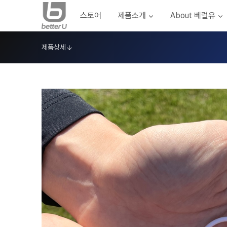
Skip
스토어
제품소개
About 베럴유
to
content
제품상세