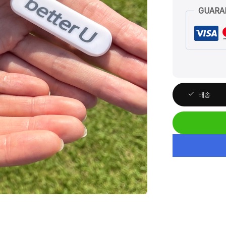
핑
GUARA
크
카
운
터
+
케
배송
이
스
수
량