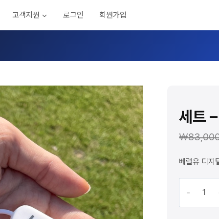
고객지원
로그인
회원가입
세트 
₩
83,00
베럴유 디지
세
트
–