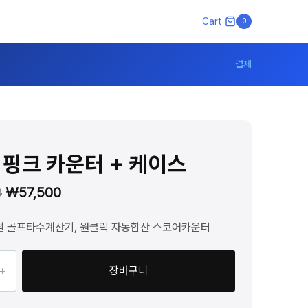
Cart
0
결제
– 핑크 카운터 + 케이스
원
현
0
₩
57,500
래
재
털 골프타수계산기, 원클릭 자동합산 스코어카운터
가
가
격:
격:
장바구니
₩83,000.
₩57,500.