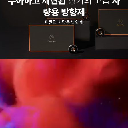
우아하고 세련된
향기의 고급
차
량용 방향제
퍼퓸링 차량용 방향제