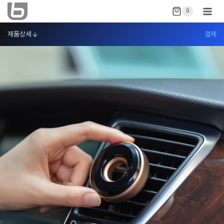
Skip
0
to
content
제품상세
결제