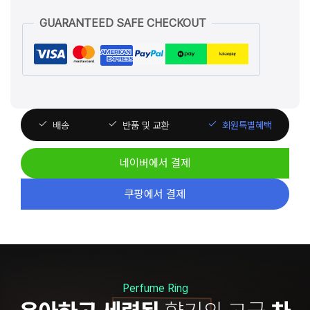
향
GUARANTEED SAFE CHECKOUT
제
–
샴
페
인
배송
반품 및 교환
회원특별혜택
골
드
네이버에서 결제
수
량
쿠팡에서 결제
Perfume Ring