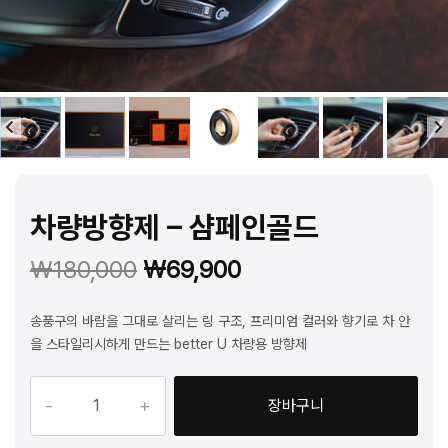
차량방향제 – 샴페인골드
원
현
₩
180,000
₩
69,900
래
재
송풍구의 바람을 그대로 살리는 링 구조, 프리미엄 컬러와 향기로 차 안
가
가
을 스타일리시하게 만드는 better U 차량용 방향제
격:
격:
차
장바구니
량
₩180,000.
₩69,900.
방