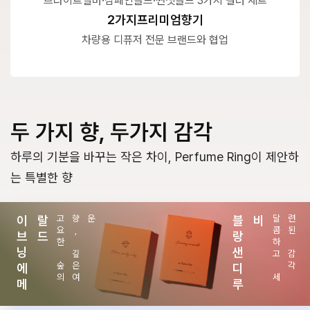
브라이트실버·샴페인골드·썬셋골드 3가지 컬러 세트
2가지프리미엄향기
차량용 디퓨저 전문 브랜드와 협업
두 가지 향, 두가지 감각
하루의 기분을 바꾸는 작은 차이, Perfume Ring이 제안하
는 특별한 향
이
브
닝
에
메
랄
드
고
요
한
숲
의
향
,
깊
은
여
운
블
랑
샌
디
루
비
달
콤
하
고
세
련
된
감
각